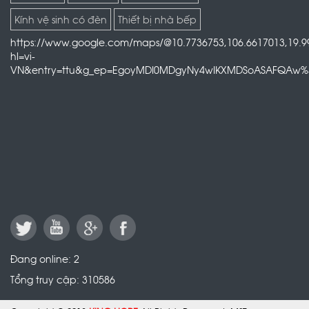
Kính vệ sinh có đèn
Thiết bị nhà bếp
https://www.google.com/maps/@10.7736753,106.6617013,19.9
hl=vi-
VN&entry=ttu&g_ep=EgoyMDI0MDgyNy4wIKXMDSoASAFQAw
Đang online:
2
Tổng truy cập:
310586