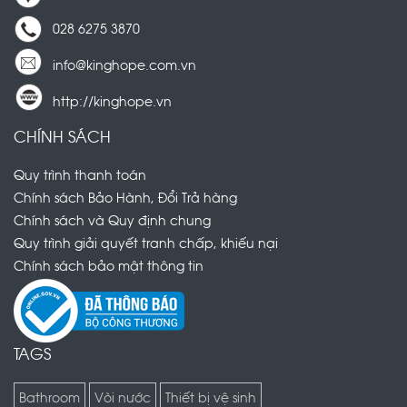
028 6275 3870
info@kinghope.com.vn
http://kinghope.vn
CHÍNH SÁCH
Quy trình thanh toán
Chính sách Bảo Hành, Đổi Trả hàng
Chính sách và Quy định chung
Quy trình giải quyết tranh chấp, khiếu nại
Chính sách bảo mật thông tin
TAGS
Bathroom
Vòi nước
Thiết bị vệ sinh