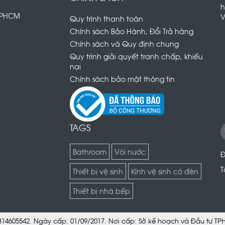
h
 TPHCM
V
Quy trình thanh toán
Chính sách Bảo Hành, Đổi Trả hàng
Chính sách và Quy định chung
Quy trình giải quyết tranh chấp, khiếu
nại
Chính sách bảo mật thông tin
TAGS
Bathroom
Vòi nước
Đ
T
Thiết bị vệ sinh
Kính vệ sinh có đèn
Thiết bị nhà bếp
 0314605542. Ngày cấp: 01/09/2017. Nơi cấp: Sở kế hoạch và Đầu tư T