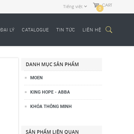
0
VÒI KH-M101083
3.000.000 VNĐ
ĐẠI LÝ
CATALOGUE
TIN TỨC
LIÊN HỆ
DANH MỤC SẢN PHẨM
MOEN
KING HOPE - ABBA
KHÓA THÔNG MINH
VÒI KH-M101076 ORB
2.382.000 VNĐ
SẢN PHẨM LIÊN QUAN