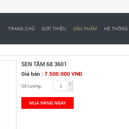
TRANG CHỦ
GIỚI THIỆU
SẢN PHẨM
HỆ THỐNG 
SEN TẮM 68 3601
Giá bán :
7.500.000 VNĐ
+
Số Lượng:
-
MUA HÀNG NGAY