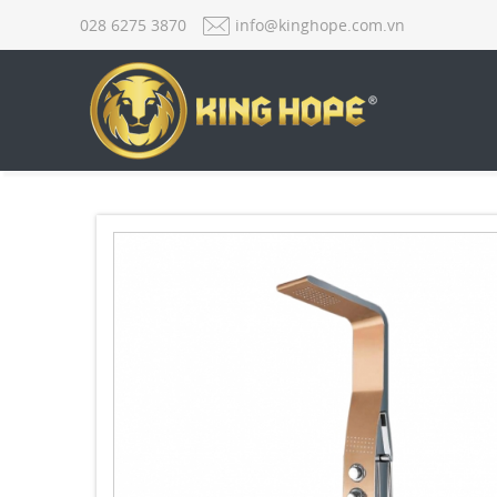
028 6275 3870
info@kinghope.com.vn