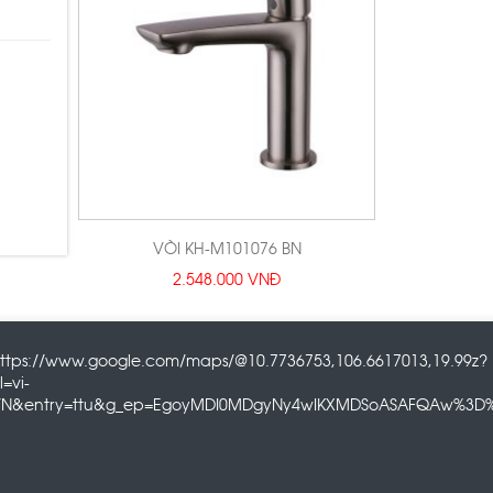
VÒI KH-M101076 BN
2.548.000 VNĐ
ttps://www.google.com/maps/@10.7736753,106.6617013,19.99z?
l=vi-
N&entry=ttu&g_ep=EgoyMDI0MDgyNy4wIKXMDSoASAFQAw%3D