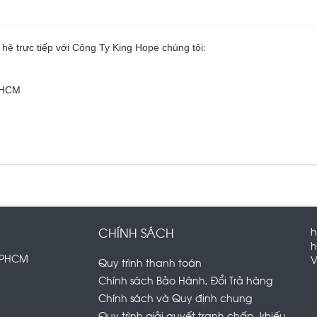
 hệ trực tiếp với Công Ty King Hope chúng tôi:
TPHCM
CHÍNH SÁCH
h
h
 TPHCM
V
Quy trình thanh toán
Chính sách Bảo Hành, Đổi Trả hàng
Chính sách và Quy định chung
Quy trình giải quyết tranh chấp, khiếu