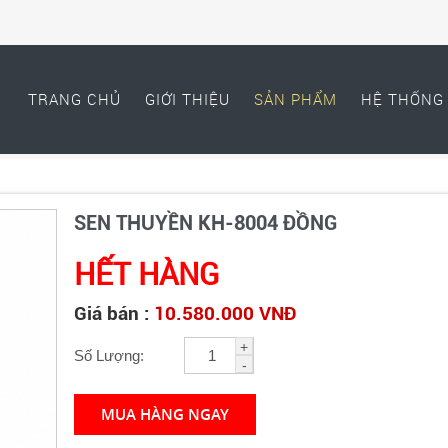
TRANG CHỦ
GIỚI THIỆU
SẢN PHẨM
HỆ THỐNG 
SEN THUYỀN KH-8004 ĐỒNG
HẾT HÀNG
Giá bán :
10.580.000 VNĐ
+
Số Lượng:
-
MUA HÀNG NGAY