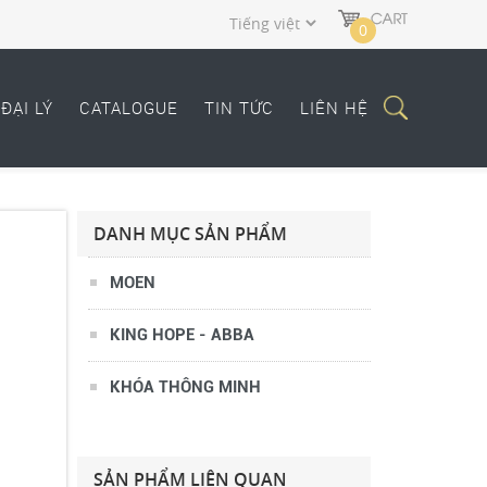
0
VÒI KH-M101083
3.000.000 VNĐ
ĐẠI LÝ
CATALOGUE
TIN TỨC
LIÊN HỆ
DANH MỤC SẢN PHẨM
MOEN
KING HOPE - ABBA
KHÓA THÔNG MINH
VÒI KH-M101076 ORB
2.382.000 VNĐ
SẢN PHẨM LIÊN QUAN