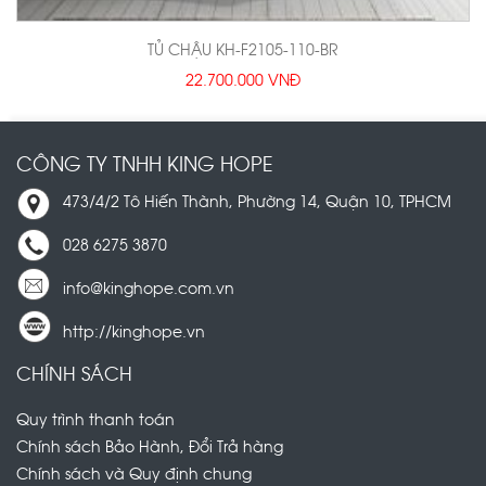
TỦ CHẬU KH-F2105-110-BR
22.700.000 VNĐ
CÔNG TY TNHH KING HOPE
473/4/2 Tô Hiến Thành, Phường 14, Quận 10, TPHCM
028 6275 3870
info@kinghope.com.vn
http://kinghope.vn
CHÍNH SÁCH
Quy trình thanh toán
Chính sách Bảo Hành, Đổi Trả hàng
Chính sách và Quy định chung