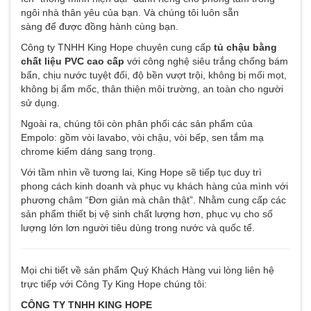
ngôi nhà thân yêu của bạn. Và chúng tôi luôn sẵn
sàng để được đồng hành cùng bạn.
Công ty TNHH King Hope chuyên cung cấp
tủ chậu bằng
chất liệu PVC cao cấp
với công nghệ siêu trắng chống bám
bẩn, chịu nước tuyệt đối, độ bền vượt trội, không bị mối mọt,
không bị ẩm mốc, thân thiện môi trường, an toàn cho người
sử dụng.
Ngoài ra, chúng tôi còn phân phối các sản phẩm của
Empolo: gồm vòi lavabo, vòi chậu, vòi bếp, sen tắm mạ
chrome kiểm dáng sang trọng.
Với tầm nhìn về tương lai, King Hope sẽ tiếp tục duy trì
phong cách kinh doanh và phục vụ khách hàng của mình với
phương châm “Đơn giản mà chân thật”. Nhằm cung cấp các
Tủ lavabo KH-P9728
sản phẩm thiết bị vệ sinh chất lượng hơn, phục vụ cho số
lượng lớn lơn người tiêu dùng trong nước và quốc tế.
7.600.000 VNĐ
Mọi chi tiết về sản phẩm Quý Khách Hàng vui lòng liên hệ
trực tiếp với Công Ty King Hope chúng tôi:
CÔNG TY TNHH KING HOPE