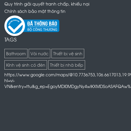
Quy trình giải quyết tranh chấp, khiếu nại
Chính sách bảo mật thông tin
TỦ CHẬU KH-D6002-90-BR
TAGS
17.000.000 VNĐ
Bathroom
Vòi nước
Thiết bị vệ sinh
Kính vệ sinh có đèn
Thiết bị nhà bếp
https://www.google.com/maps/@10.7736753,106.6617013,19.9
hl=vi-
VN&entry=ttu&g_ep=EgoyMDI0MDgyNy4wIKXMDSoASAFQAw