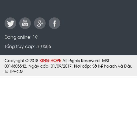
Đang online:
19
Tổng truy cập:
310586
TỦ CHẬU KH-6862
Copyright © 2018
KING HOPE
All Rights Reserverd. MST:
15.224.000 VNĐ
0314605542. Ngày cấp: 01/09/2017. Nơi cấp: Sở kế hoạch và Đầu
tư TPHCM