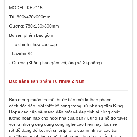
MODEL: KH-G15
Tủ: 800x470x600mm
Gương: 780x130x800mm
Bộ sản phẩm bao gồm:
- Tủ chính nhựa cao cấp
- Lavabo Sứ
- Gương (Không bao gồm vòi, ống xả Xi-phông)
Tủ chậu (KH-9771C)
Bảo hành sản phẩm Tủ Nhựa 2 Năm
7.977.000 VNĐ
Bạn mong muốn có một bước tiến mới lạ theo phong
cách độc đáo. Với thiết kế sang trọng,
tủ phòng tắm King
Hope
cao cấp sẽ mang đến một vẻ đẹp tinh tế cùng chất
lượng hoàn hảo cho ngôi nhà của bạn? Cùng sự hỗ trợ tuyệt
vời từ những ứng dụng công nghệ cao hiện nay, bạn sẽ
rất dễ dàng để kết nối smartphone của mình với các tiện
ích "thông minh hiện đại" dành riêng cho phòng tắm trong